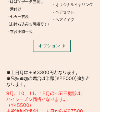
・ほぼ全データお渡し
・オリジナルイヤリング
・着付け
・ヘアセット
・七五三衣装
・ヘアメイク
（お持ち込みも可能です）
・衣装小物一式
オプション
​※土日月は＋￥3300円となります。
​※兄妹追加の場合は半額(¥22000)追加と
なります。
9月、10、11、12月の七五三撮影は、
​ハイシーズン価格となります。
（¥45500）
​主役追加の場合は二人目から￥27500
​ご予約はこちら
公式LINE